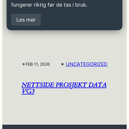
fungerer riktig før de tas i bruk.
Les mer
✴︎
✴︎
UNCATEGORIZED
FEB 11, 2026
NETTSIDE PROSJEKT DATA
VG3