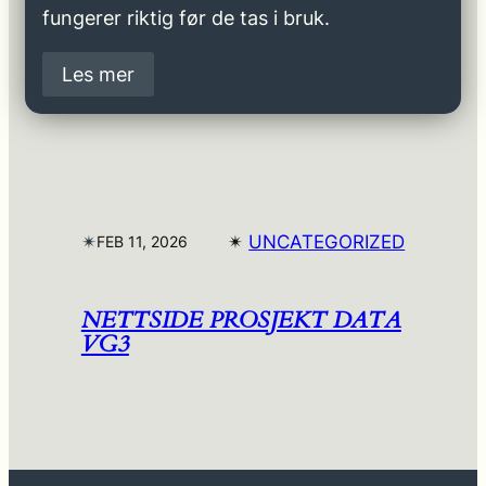
fungerer riktig før de tas i bruk.
Les mer
✴︎
✴︎
UNCATEGORIZED
FEB 11, 2026
NETTSIDE PROSJEKT DATA
VG3