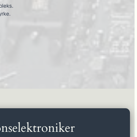
pleks.
yrke.
nselektroniker