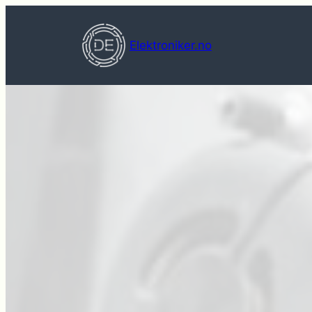
Hopp
til
Elektroniker.no
innhold