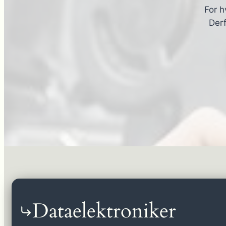
For h
Derf
Dataelektroniker