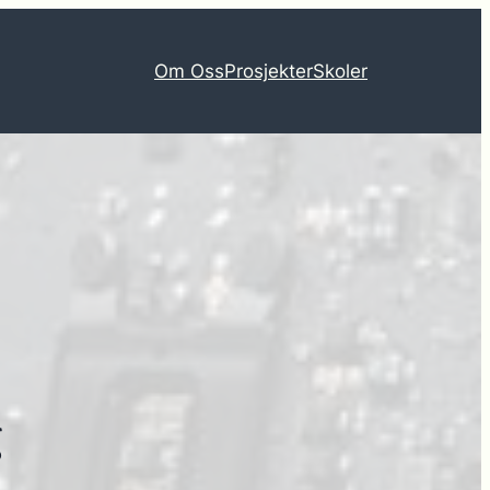
Om Oss
Prosjekter
Skoler
g