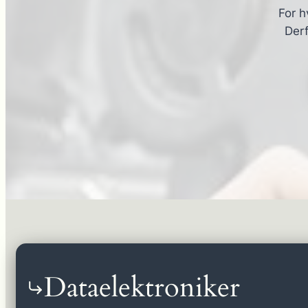
For h
Derf
Dataelektroniker