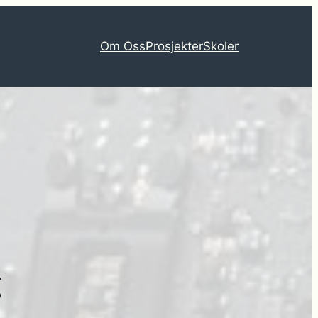
Om Oss
Prosjekter
Skoler
g