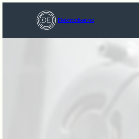
Hopp
til
Elektroniker.no
innhold