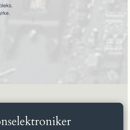
pleks.
yrke.
nselektroniker