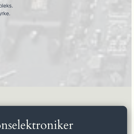
pleks.
yrke.
nselektroniker