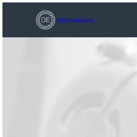
Hopp
til
Elektroniker.no
innhold