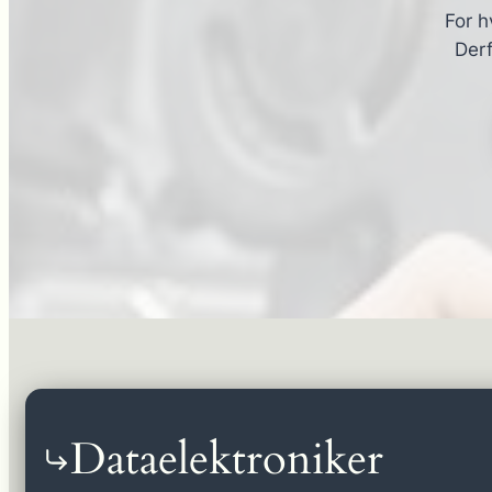
For h
Derf
Dataelektroniker