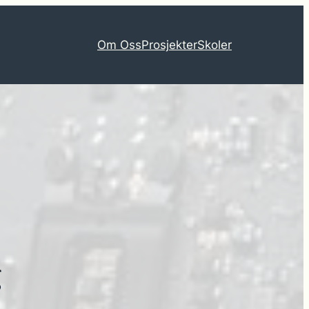
Om Oss
Prosjekter
Skoler
g