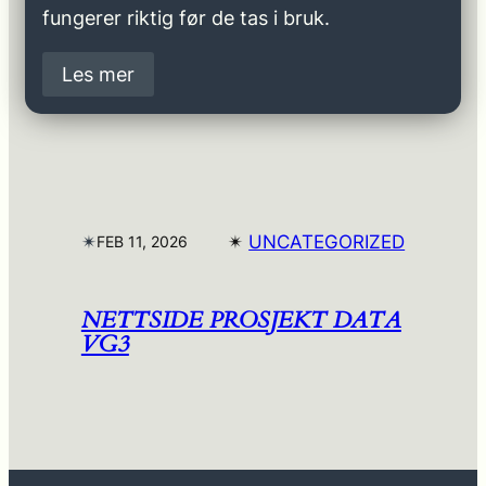
fungerer riktig før de tas i bruk.
Les mer
✴︎
✴︎
UNCATEGORIZED
FEB 11, 2026
NETTSIDE PROSJEKT DATA
VG3