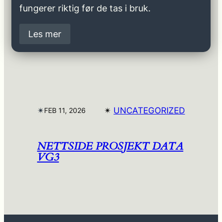
fungerer riktig før de tas i bruk.
Les mer
✴︎
✴︎
UNCATEGORIZED
FEB 11, 2026
NETTSIDE PROSJEKT DATA
VG3