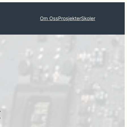
Om Oss
Prosjekter
Skoler
g