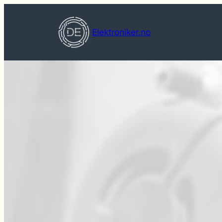
Hopp
til
Elektroniker.no
innhold