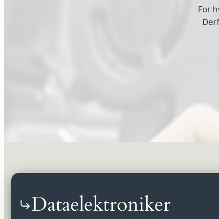
For h
Derf
Dataelektroniker