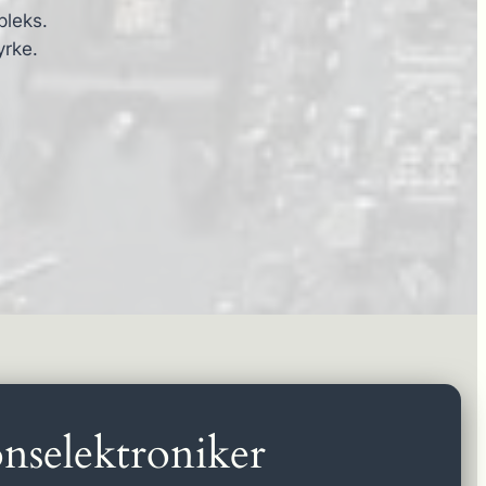
pleks.
yrke.
nselektroniker