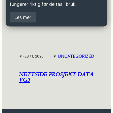
fungerer riktig før de tas i bruk.
Les mer
✴︎
✴︎
UNCATEGORIZED
FEB 11, 2026
NETTSIDE PROSJEKT DATA
VG3