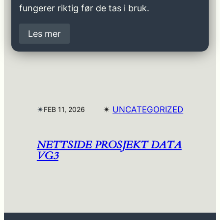
fungerer riktig før de tas i bruk.
Les mer
✴︎
✴︎
UNCATEGORIZED
FEB 11, 2026
NETTSIDE PROSJEKT DATA
VG3