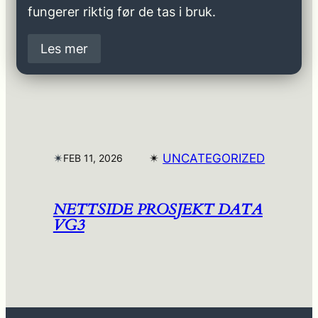
fungerer riktig før de tas i bruk.
Les mer
✴︎
✴︎
UNCATEGORIZED
FEB 11, 2026
NETTSIDE PROSJEKT DATA
VG3