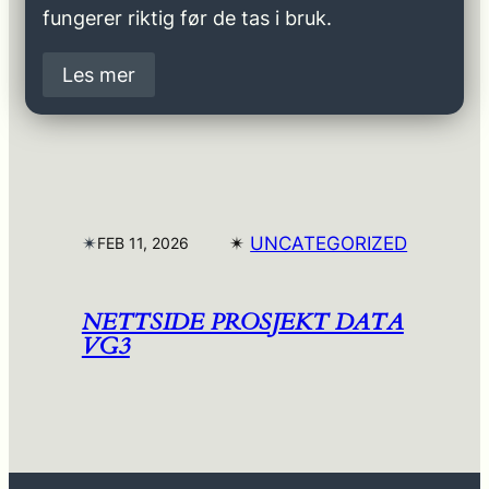
fungerer riktig før de tas i bruk.
Les mer
✴︎
✴︎
UNCATEGORIZED
FEB 11, 2026
NETTSIDE PROSJEKT DATA
VG3