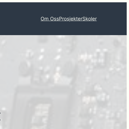
Om Oss
Prosjekter
Skoler
g