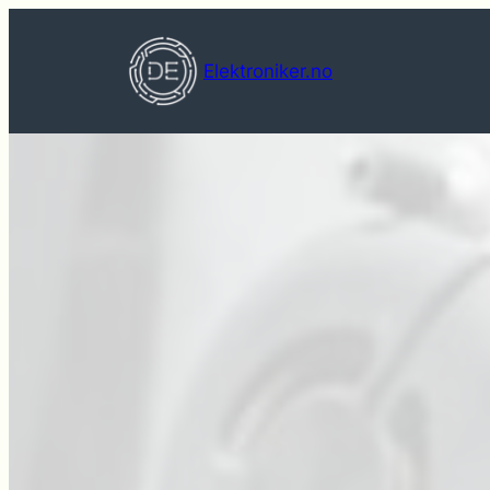
Hopp
til
Elektroniker.no
innhold