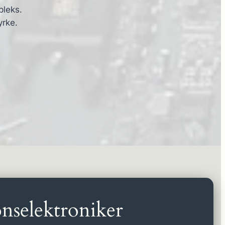
pleks.
yrke.
nselektroniker