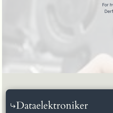
For h
Derf
Dataelektroniker