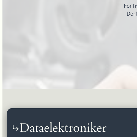
For h
Derf
Dataelektroniker