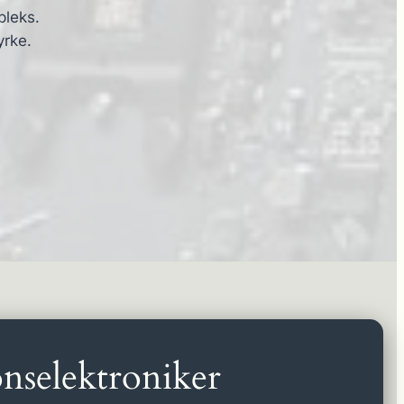
pleks.
yrke.
nselektroniker