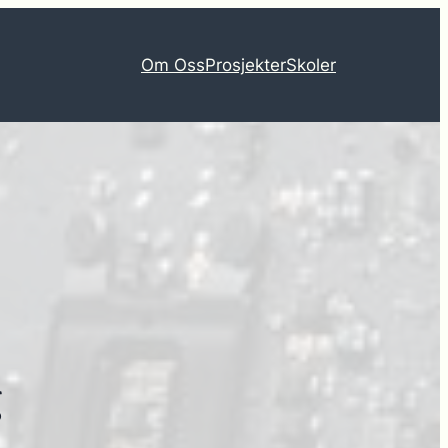
Om Oss
Prosjekter
Skoler
g