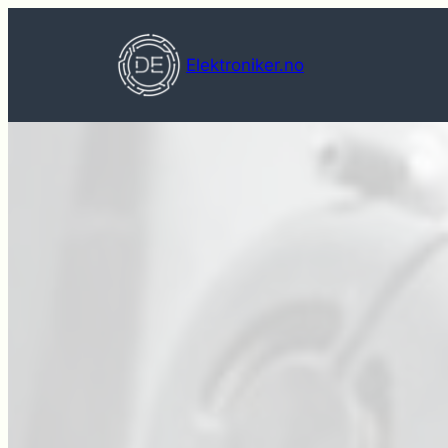
Hopp
til
Elektroniker.no
innhold