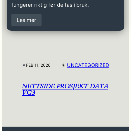
fungerer riktig før de tas i bruk.
Les mer
✴︎
✴︎
UNCATEGORIZED
FEB 11, 2026
NETTSIDE PROSJEKT DATA
VG3