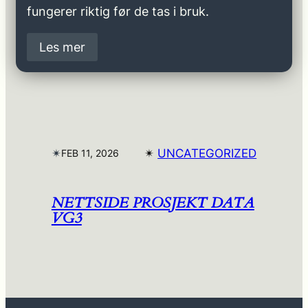
fungerer riktig før de tas i bruk.
Les mer
✴︎
✴︎
UNCATEGORIZED
FEB 11, 2026
NETTSIDE PROSJEKT DATA
VG3