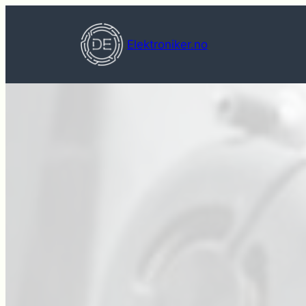
Hopp
til
Elektroniker.no
innhold