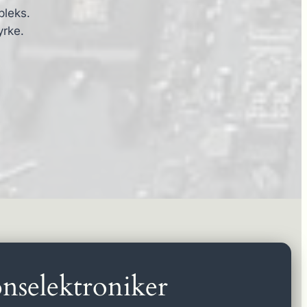
pleks.
yrke.
nselektroniker