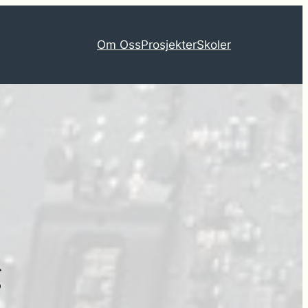
Om Oss
Prosjekter
Skoler
g