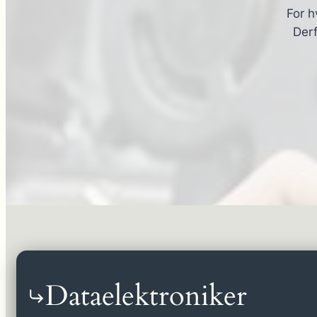
For h
Derf
Dataelektroniker