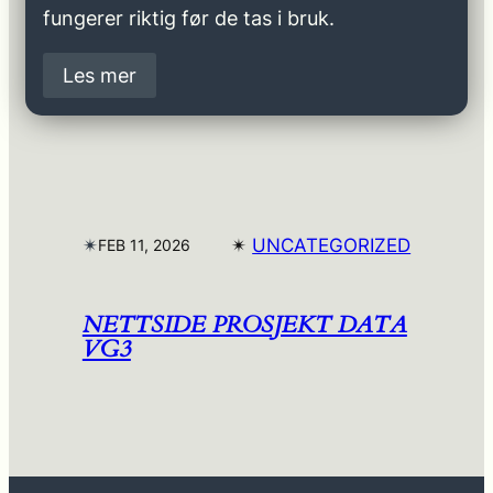
fungerer riktig før de tas i bruk.
Les mer
✴︎
✴︎
UNCATEGORIZED
FEB 11, 2026
NETTSIDE PROSJEKT DATA
VG3