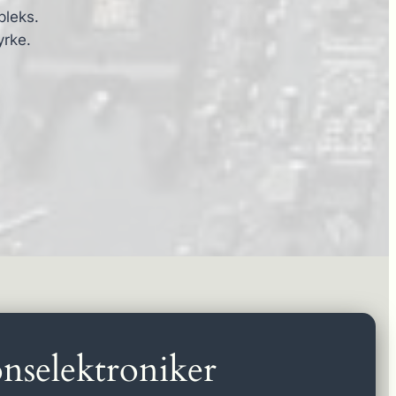
pleks.
yrke.
nselektroniker