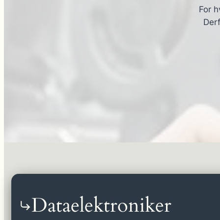
For h
Derf
Dataelektroniker