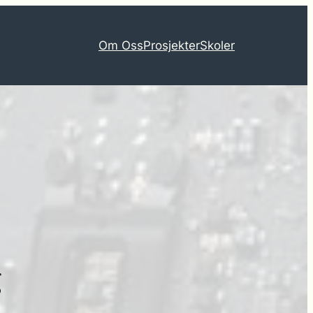
Om Oss
Prosjekter
Skoler
g