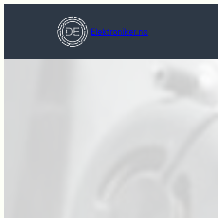
Hopp
til
Elektroniker.no
innhold