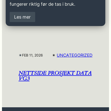
fungerer riktig før de tas i bruk.
Les mer
✴︎
✴︎
UNCATEGORIZED
FEB 11, 2026
NETTSIDE PROSJEKT DATA
VG3