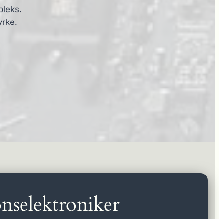
pleks.
yrke.
nselektroniker