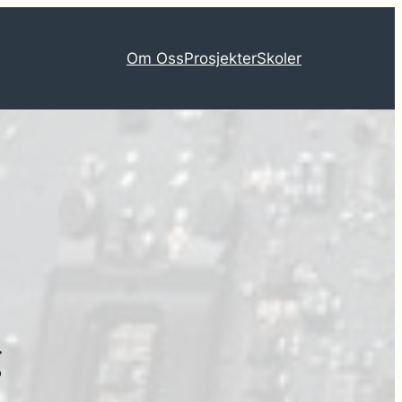
Om Oss
Prosjekter
Skoler
g