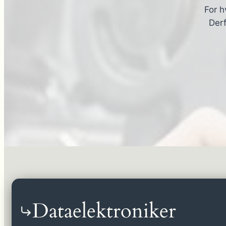
For h
Derf
Dataelektroniker