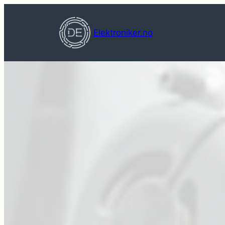
Hopp
til
Elektroniker.no
innhold