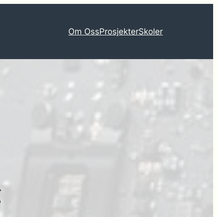
Om Oss
Prosjekter
Skoler
g