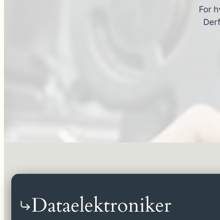
For h
Derf
Dataelektroniker