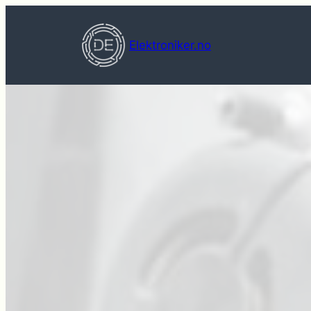
Hopp
til
Elektroniker.no
innhold