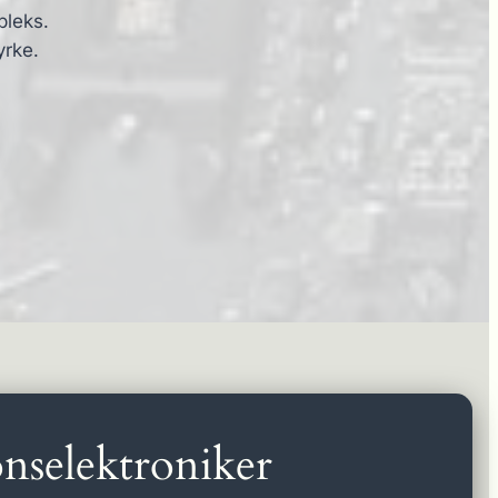
pleks.
yrke.
nselektroniker