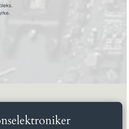
pleks.
yrke.
nselektroniker