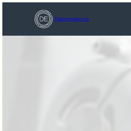
Hopp
til
Elektroniker.no
innhold