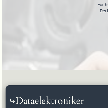
For h
Derf
Dataelektroniker