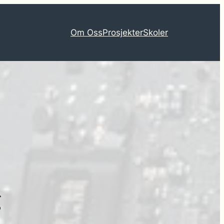
Om Oss
Prosjekter
Skoler
g