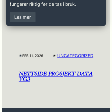
fungerer riktig før de tas i bruk.
Les mer
✴︎
✴︎
UNCATEGORIZED
FEB 11, 2026
NETTSIDE PROSJEKT DATA
VG3