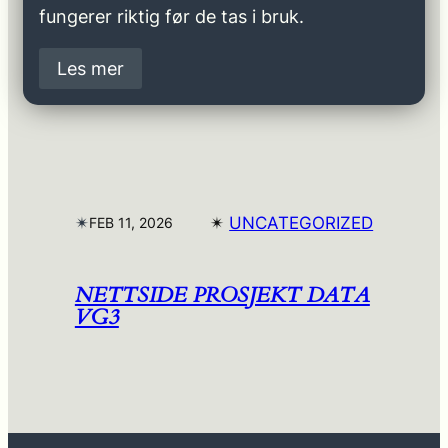
fungerer riktig før de tas i bruk.
Les mer
✴︎
✴︎
UNCATEGORIZED
FEB 11, 2026
NETTSIDE PROSJEKT DATA
VG3