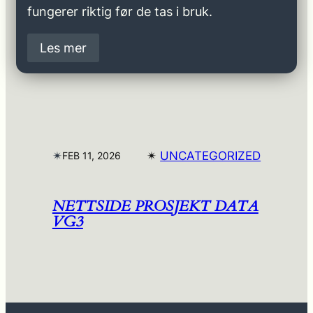
fungerer riktig før de tas i bruk.
Les mer
✴︎
✴︎
UNCATEGORIZED
FEB 11, 2026
NETTSIDE PROSJEKT DATA
VG3