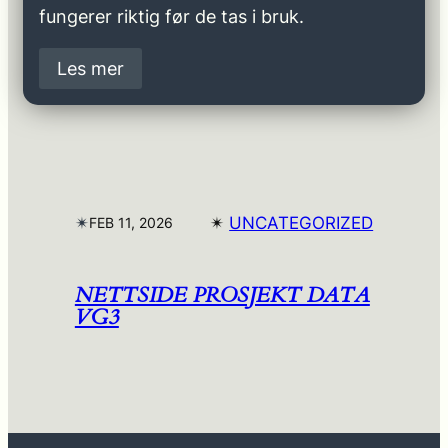
fungerer riktig før de tas i bruk.
Les mer
✴︎
✴︎
UNCATEGORIZED
FEB 11, 2026
NETTSIDE PROSJEKT DATA
VG3