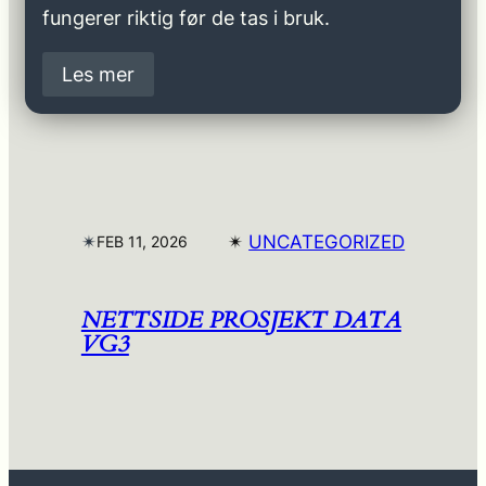
fungerer riktig før de tas i bruk.
Les mer
✴︎
✴︎
UNCATEGORIZED
FEB 11, 2026
NETTSIDE PROSJEKT DATA
VG3