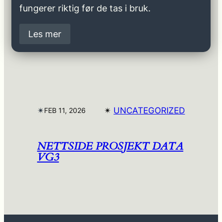
fungerer riktig før de tas i bruk.
Les mer
✴︎
✴︎
UNCATEGORIZED
FEB 11, 2026
NETTSIDE PROSJEKT DATA
VG3