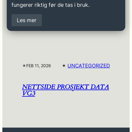
fungerer riktig før de tas i bruk.
Les mer
✴︎
✴︎
UNCATEGORIZED
FEB 11, 2026
NETTSIDE PROSJEKT DATA
VG3