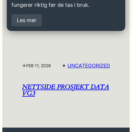
fungerer riktig før de tas i bruk.
Les mer
✴︎
✴︎
UNCATEGORIZED
FEB 11, 2026
NETTSIDE PROSJEKT DATA
VG3