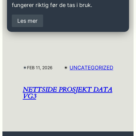
fungerer riktig før de tas i bruk.
Les mer
✴︎
✴︎
UNCATEGORIZED
FEB 11, 2026
NETTSIDE PROSJEKT DATA
VG3