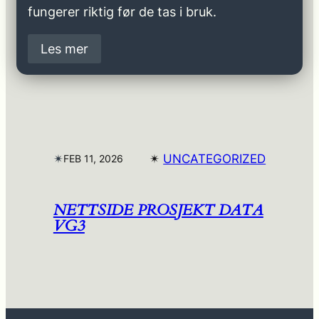
fungerer riktig før de tas i bruk.
Les mer
✴︎
✴︎
UNCATEGORIZED
FEB 11, 2026
NETTSIDE PROSJEKT DATA
VG3