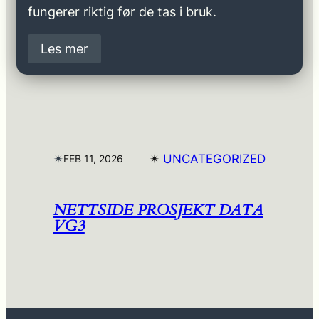
fungerer riktig før de tas i bruk.
Les mer
✴︎
✴︎
UNCATEGORIZED
FEB 11, 2026
NETTSIDE PROSJEKT DATA
VG3