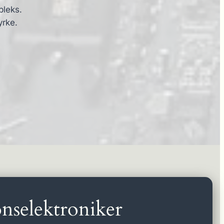
pleks.
yrke.
nselektroniker