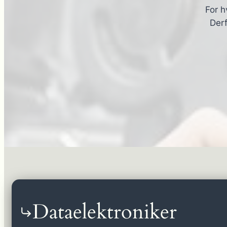
For h
Derf
Dataelektroniker