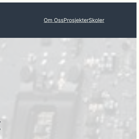
Om Oss
Prosjekter
Skoler
g