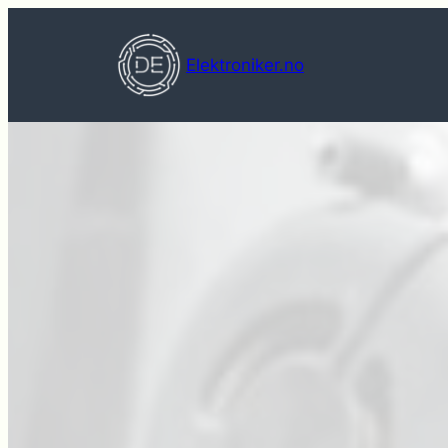
Hopp
til
Elektroniker.no
innhold