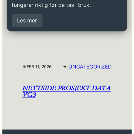
fungerer riktig før de tas i bruk.
Les mer
✴︎
✴︎
UNCATEGORIZED
FEB 11, 2026
NETTSIDE PROSJEKT DATA
VG3