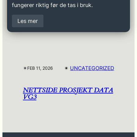
fungerer riktig før de tas i bruk.
Les mer
✴︎
✴︎
UNCATEGORIZED
FEB 11, 2026
NETTSIDE PROSJEKT DATA
VG3