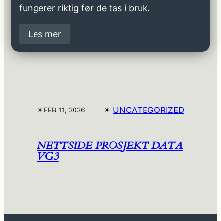
fungerer riktig før de tas i bruk.
Les mer
✴︎
✴︎
UNCATEGORIZED
FEB 11, 2026
NETTSIDE PROSJEKT DATA
VG3