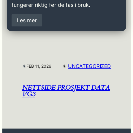
fungerer riktig før de tas i bruk.
Les mer
✴︎
✴︎
UNCATEGORIZED
FEB 11, 2026
NETTSIDE PROSJEKT DATA
VG3