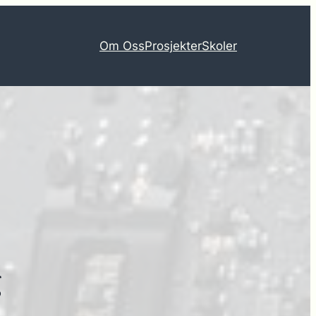
Om Oss
Prosjekter
Skoler
g