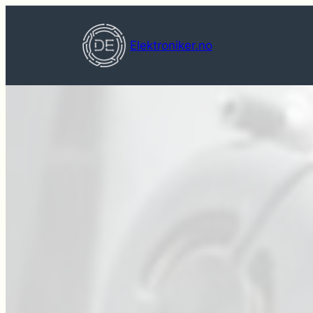
Hopp
til
Elektroniker.no
innhold