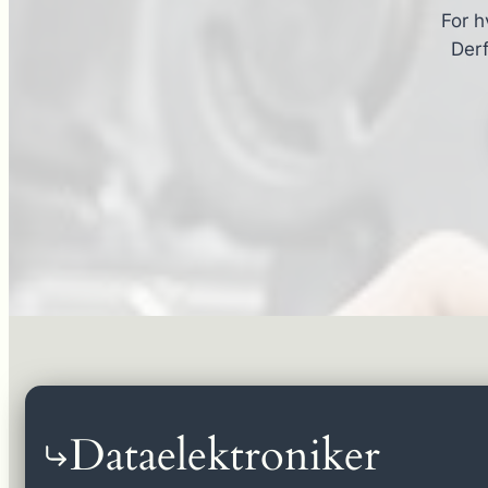
For h
Derf
Dataelektroniker