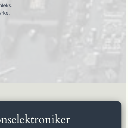
pleks.
yrke.
nselektroniker