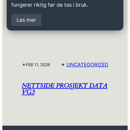
fungerer riktig før de tas i bruk.
Les mer
✴︎
✴︎
UNCATEGORIZED
FEB 11, 2026
NETTSIDE PROSJEKT DATA
VG3