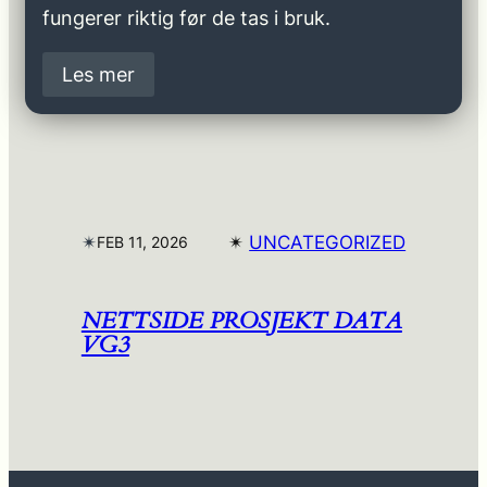
fungerer riktig før de tas i bruk.
Les mer
✴︎
✴︎
UNCATEGORIZED
FEB 11, 2026
NETTSIDE PROSJEKT DATA
VG3