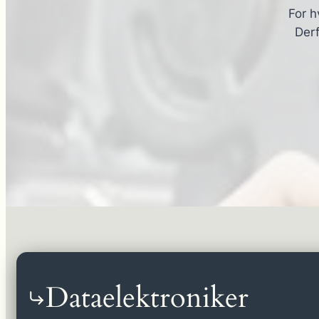
For h
Derf
Dataelektroniker