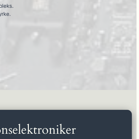
pleks.
yrke.
nselektroniker