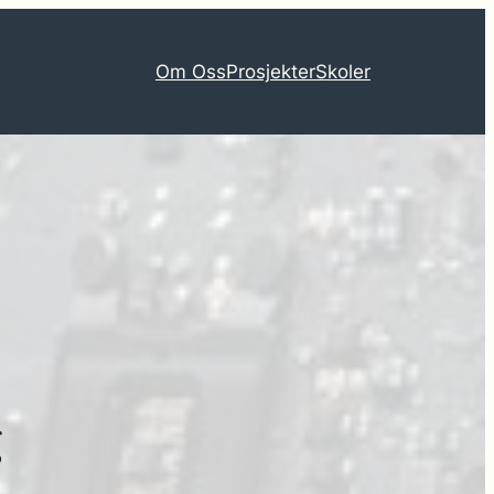
Om Oss
Prosjekter
Skoler
g