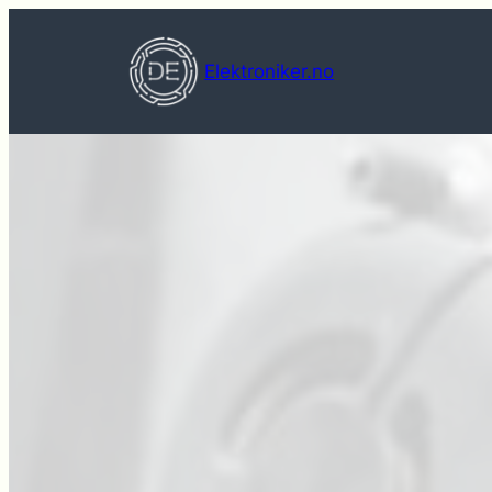
Hopp
til
Elektroniker.no
innhold