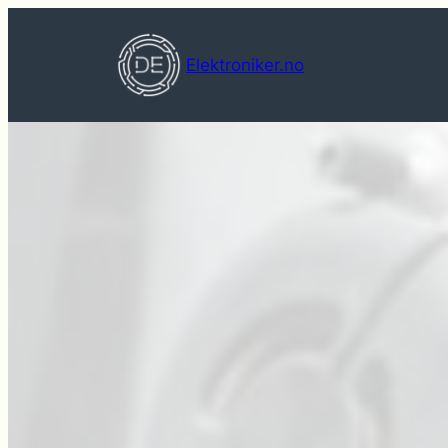
Hopp
til
Elektroniker.no
innhold