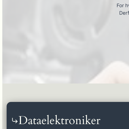
For h
Derf
Dataelektroniker