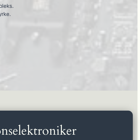
pleks.
yrke.
nselektroniker