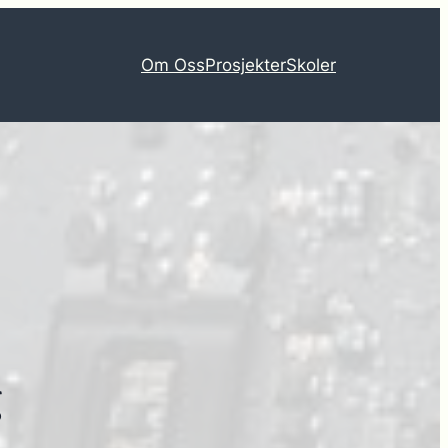
Om Oss
Prosjekter
Skoler
g