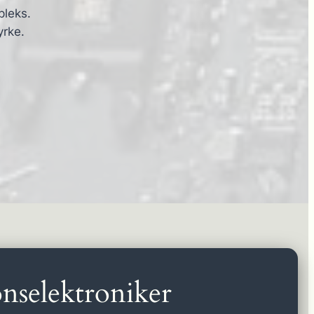
pleks.
yrke.
nselektroniker