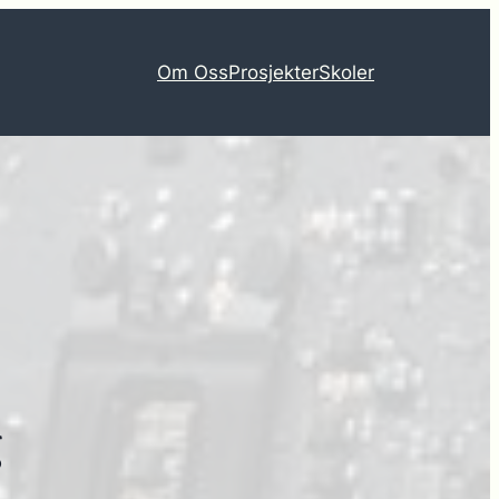
Om Oss
Prosjekter
Skoler
g