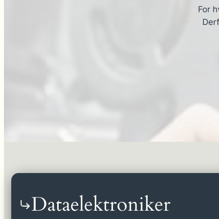
For h
Derf
Dataelektroniker