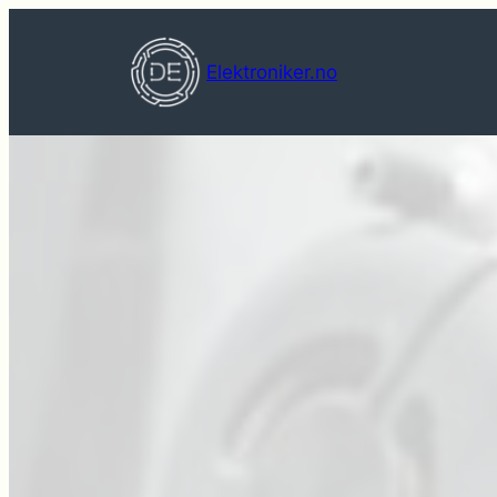
Hopp
til
Elektroniker.no
innhold