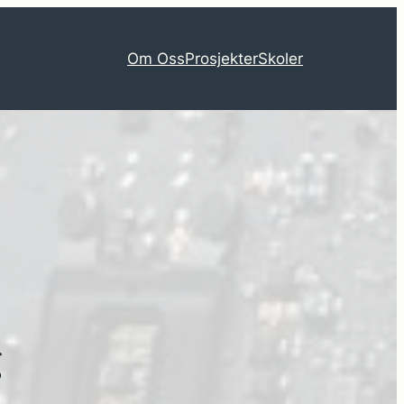
Om Oss
Prosjekter
Skoler
g