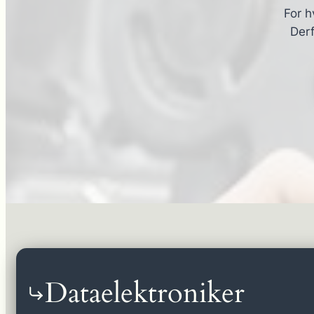
For h
Derf
Dataelektroniker