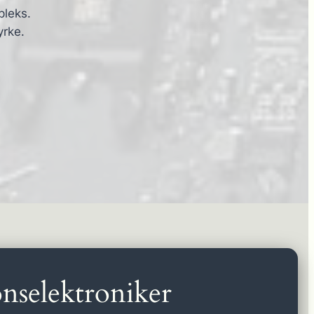
pleks.
yrke.
nselektroniker