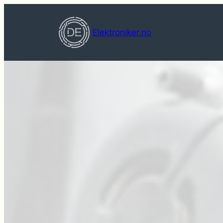
Hopp
til
Elektroniker.no
innhold