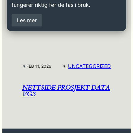
fungerer riktig før de tas i bruk.
Les mer
✴︎
✴︎
UNCATEGORIZED
FEB 11, 2026
NETTSIDE PROSJEKT DATA
VG3