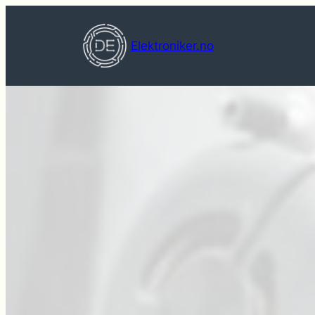
Hopp
til
Elektroniker.no
innhold