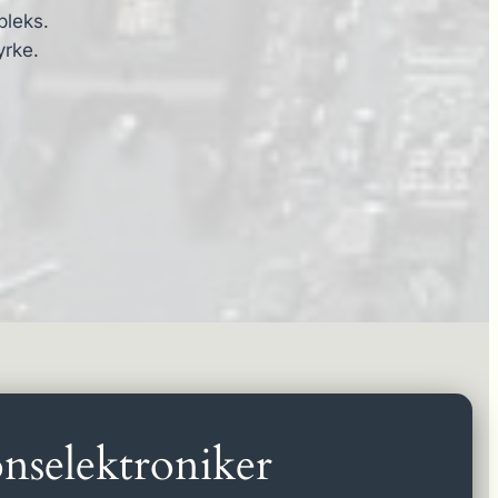
pleks.
yrke.
nselektroniker