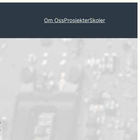
Om Oss
Prosjekter
Skoler
g