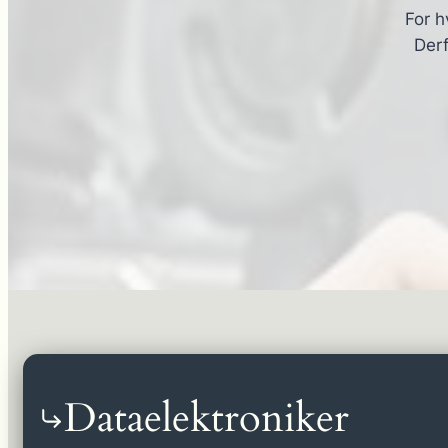
For h
Derf
Dataelektroniker