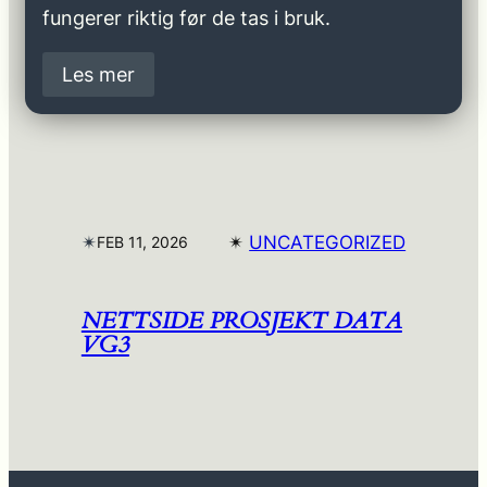
fungerer riktig før de tas i bruk.
Les mer
✴︎
✴︎
UNCATEGORIZED
FEB 11, 2026
NETTSIDE PROSJEKT DATA
VG3