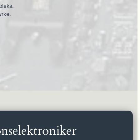
pleks.
yrke.
nselektroniker