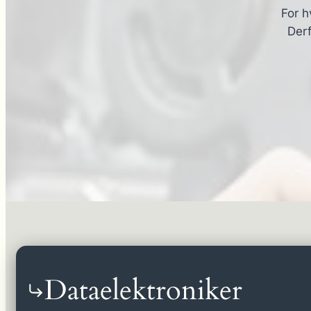
For h
Derf
Dataelektroniker