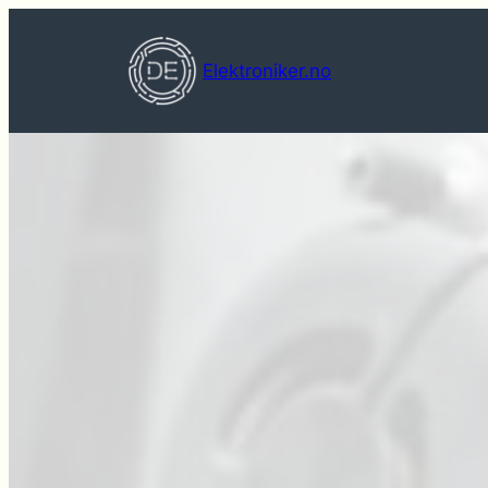
Hopp
til
Elektroniker.no
innhold