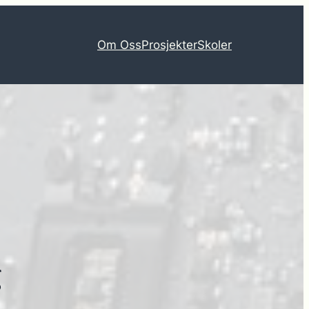
Om Oss
Prosjekter
Skoler
g